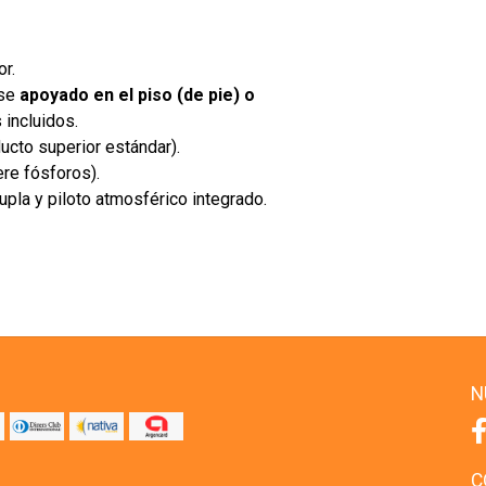
r.
rse
apoyado en el piso (de pie) o
 incluidos.
ducto superior estándar).
re fósforos).
pla y piloto atmosférico integrado.
N
C