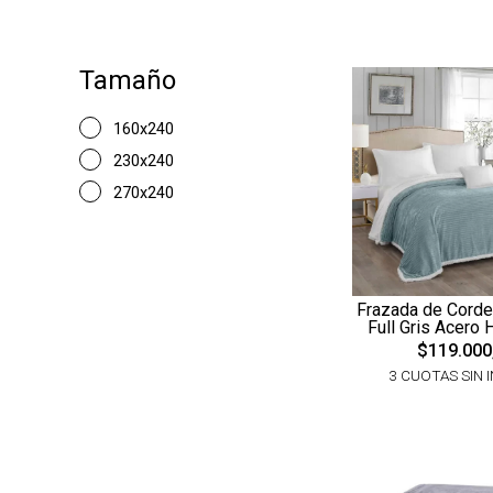
Tamaño
160x240
230x240
270x240
Frazada de Corder
Full Gris Acero
$119.000
3 CUOTAS SIN 