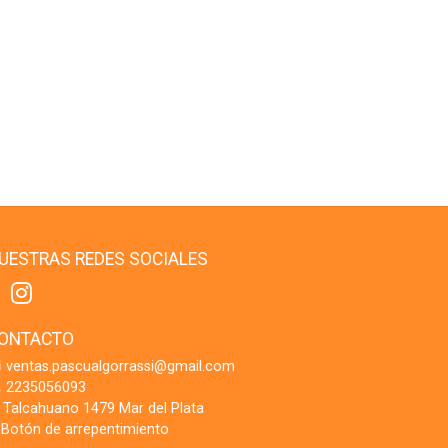
UESTRAS REDES SOCIALES
ONTACTO
ventas.pascualgorrassi@gmail.com
2235056093
Talcahuano 1479 Mar del Plata
Botón de arrepentimiento