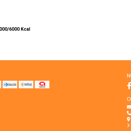
4000/6000 Kcal
N
C